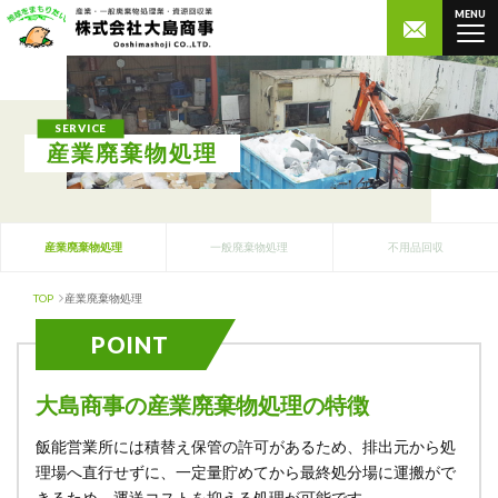
MENU
SERVICE
産業廃棄物処理
産業廃棄物処理
一般廃棄物処理
不用品回収
TOP
産業廃棄物処理
POINT
大島商事の産業廃棄物処理の特徴
飯能営業所には積替え保管の許可があるため、排出元から処
理場へ直行せずに、一定量貯めてから最終処分場に運搬がで
きるため、運送コストを抑える処理が可能です。